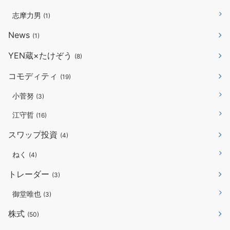
志摩力男
(1)
News
(1)
YEN蔵×たけぞう
(8)
コモディティ
(19)
小菅努
(3)
江守哲
(16)
スワップ投資
(4)
ねく
(4)
トレーダー
(3)
御堂唯也
(3)
株式
(50)