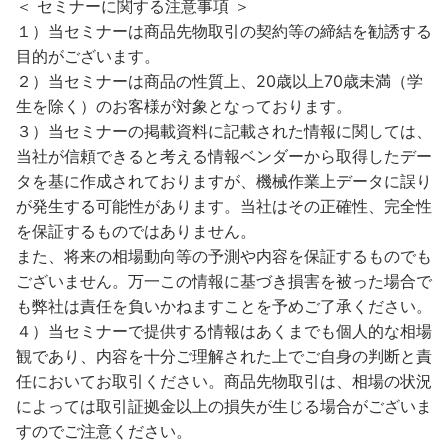
＜ セミナーに関する注意事項 ＞
１）当セミナーは商品先物取引の契約等の締結を勧誘する
目的がございます。
２）当セミナーは商品の性質上、20歳以上70歳未満（学
生を除く）のお客様が対象となっております。
３）当セミナーの掲載資料に記載された情報に関しては、
当社が信頼できると考える情報ベンダーから取得したデー
タを基に作成されておりますが、機械作業上データに誤り
が発生する可能性があります。当社はその正確性、完全性
を保証するものではありません。
また、将来の相場動向等の予測や内容を保証するものでも
ございません。万一この情報に基づき損害を被った場合で
も弊社は責任を負いかねますことを予めご了承ください。
４）当セミナーで提供する情報はあくまでも個人的な相場
観であり、内容を十分ご理解された上でご自身の判断と責
任においてお取引ください。商品先物取引は、相場の状況
によっては取引証拠金以上の損失が生じる場合がございま
すのでご注意ください。