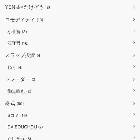
YEN蔵×たけぞう
(8)
コモディティ
(19)
小菅努
(3)
江守哲
(16)
スワップ投資
(4)
ねく
(4)
トレーダー
(3)
御堂唯也
(3)
株式
(50)
Bコミ
(16)
DAIBOUCHOU
(2)
たけぞう
(8)