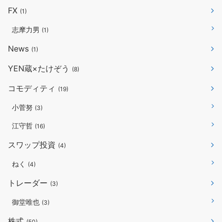
FX
(1)
志摩力男
(1)
News
(1)
YEN蔵×たけぞう
(8)
コモディティ
(19)
小菅努
(3)
江守哲
(16)
スワップ投資
(4)
ねく
(4)
トレーダー
(3)
御堂唯也
(3)
株式
(50)