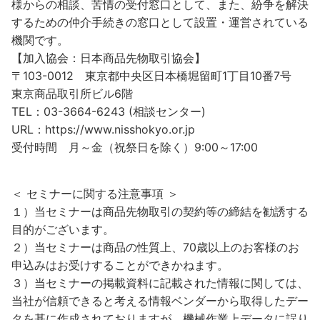
様からの相談、苦情の受付窓口として、また、紛争を解決
するための仲介手続きの窓口として設置・運営されている
機関です。
【加入協会：日本商品先物取引協会】
〒103-0012 東京都中央区日本橋堀留町1丁目10番7号
東京商品取引所ビル6階
TEL：03-3664-6243 (相談センター)
URL：https://www.nisshokyo.or.jp
受付時間 月～金（祝祭日を除く）9:00～17:00
＜ セミナーに関する注意事項 ＞
１）当セミナーは商品先物取引の契約等の締結を勧誘する
目的がございます。
２）当セミナーは商品の性質上、70歳以上のお客様のお
申込みはお受けすることができかねます。
３）当セミナーの掲載資料に記載された情報に関しては、
当社が信頼できると考える情報ベンダーから取得したデー
タを基に作成されておりますが、機械作業上データに誤り