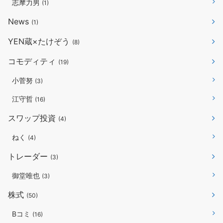
志摩力男
(1)
News
(1)
YEN蔵×たけぞう
(8)
コモディティ
(19)
小菅努
(3)
江守哲
(16)
スワップ投資
(4)
ねく
(4)
トレーダー
(3)
御堂唯也
(3)
株式
(50)
Bコミ
(16)