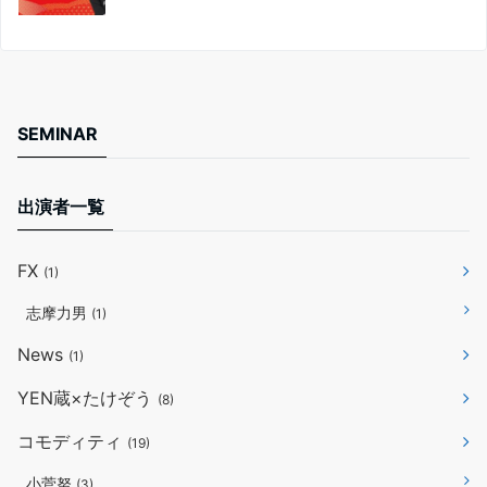
SEMINAR
出演者一覧
FX
(1)
志摩力男
(1)
News
(1)
YEN蔵×たけぞう
(8)
コモディティ
(19)
小菅努
(3)