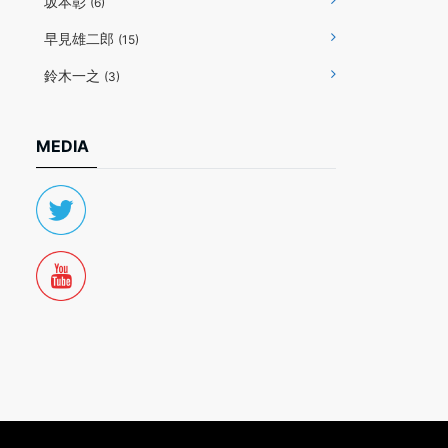
坂本彰
(6)
早見雄二郎
(15)
鈴木一之
(3)
MEDIA