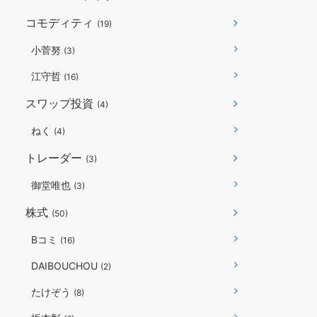
コモディティ
(19)
小菅努
(3)
江守哲
(16)
スワップ投資
(4)
ねく
(4)
トレーダー
(3)
御堂唯也
(3)
株式
(50)
Bコミ
(16)
DAIBOUCHOU
(2)
たけぞう
(8)